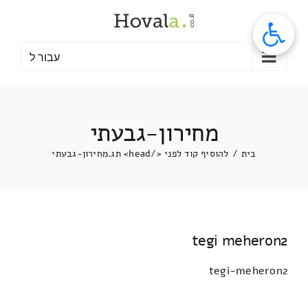
לג
תוכן
עבור ל
מחירון-גבעתי
בית
/
להוסיף קוד לפני </head> תג.
מחירון-גבעתי
tegi meheron2
tegi-meheron2