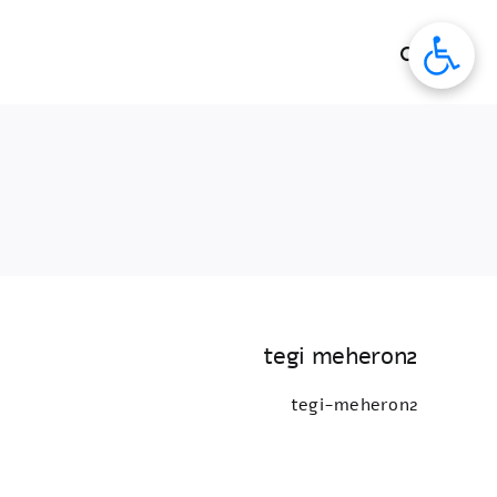
לג
תוכן
tegi meheron2
tegi-meheron2