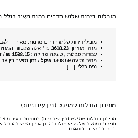
הובלות דירות שלוש חדרים רמות מאיר כולל פ
מובילי דירות שלוש חדרים מרמות מאיר ← לג
מחיר מחירון:
3618.23
₪ / אלה שבטווח המחיר
עבודות סבלות , טעינה ופריקה :
1538.15 ₪
/ ז
מחיר נסיעה
1308.69 שקל
/ זמן נסיעה בין ער
נפח כללי: […]
מחירון הובלות טמפלט (בין עירוניות)
מחירון הובלות טמפלט (בין עירוניות)
רחובות
בהעיר מחירו
חנינות בממשל של נשיא מולדובה יון גוזון הציע להכריז 
בדצמבר נערכו
רחובות