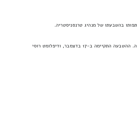
תתפותו בהשבעתו של מנהיג טרנסניסטריה.
הבחירות השביעיות לראש הרפובליקה הלא מוכרת. ה-CEC שלה הודיע ​​על ניצחונו של ואדים קרסנוסלסקי, שנבחר לכהונה שנייה. ההשבעה התקיימה ב-17 בדצמבר, ודיפלומט רוסי