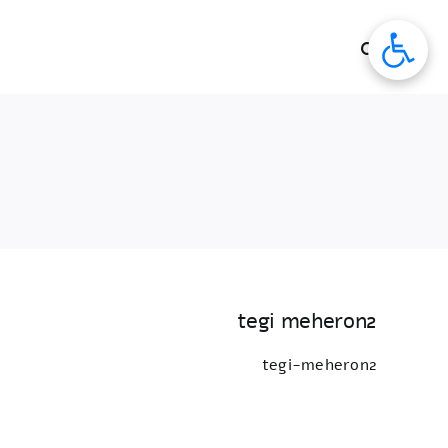
לג
תוכן
tegi meheron2
tegi-meheron2