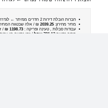
חברות הובלת דירות 2 חדרים ממיתר ← לגדרה
מחיר מחירון:
2039.25
₪ / אלה שבטווח המחיר
עבודות סבלות , טעינה ופריקה :
1198.73 ₪
/ ז
מחיר נסיעה
781.12 שקל
/ זמן נסיעה בין ערים
נפח כללי:
15.92м³
/ המשקל הכולל:
807
ק”ג.
מחירון הובלות טמפלט (בין עירוניות)
מחירון הובלות טמפלט (בין עירוניות)
רחובות
בהעיר מחירו
חנינות בממשל של נשיא מולדובה יון גוזון הציע להכריז 
בדצמבר נערכו
רחובות
רחובות