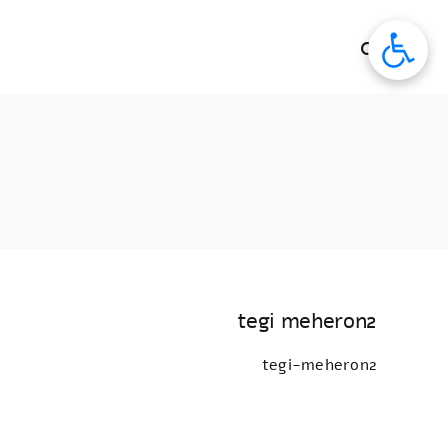
לג
תוכן
tegi meheron2
tegi-meheron2