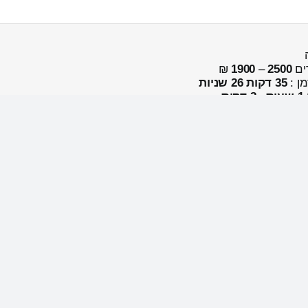
ים
2500
–
1900
₪
מן :
35 דקות 26 שניות
1 שעות , 2 דקות
ן טמפלט מחירון הובלות טמפלט (בין עירוניות)
על השגריר הרוסי בקישינב אולג וסנצוב כפרסונה נון גרטה בגלל הש