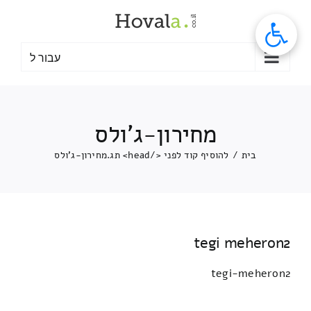
לג
תוכן
עבור ל
מחירון-ג'ולס
בית
/
להוסיף קוד לפני </head> תג.
מחירון-ג'ולס
tegi meheron2
tegi-meheron2