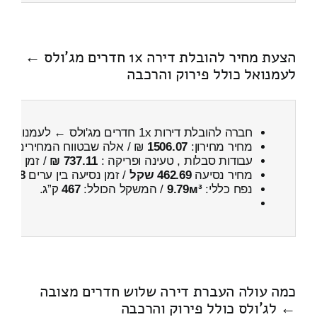
הצעת מחיר להובלת דירה 1x חדרים מג'ולס ←
לעמנואל כולל פירוק והרכבה
חברה להובלת דירות 1x חדרים מג'ולס ← לעמנואל
כ
מחיר מחירון:
1506.07
₪ / אלה שבטווח המחירים
800
עבודות סבלות , טעינה ופריקה :
737.11 ₪
/ זמן :
20 דקות 6 שניות
מחיר נסיעה
462.69 שקל
/ זמן נסיעה בין ערים
38 דקות
נפח כללי:
9.79м³
/ המשקל הכולל:
467
ק”ג.
כמה עולה העברת דירה שלוש חדרים מצובה
← לג'ולס כולל פירוק והרכבה