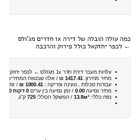
כמה עולה הובלה של דירה 1x חדרים מג'ולס
← לכפר יחזקאל כולל פירוק והרכבה
עלויות מעבר דירת חדר 1x מג'ולס ← לכפר יחזקאל
כ
מחיר מחירון:
1417.41
₪ / אלה שבטווח המחירים
700
עבודות סבלות , טעינה ופריקה :
1000.41 ₪
/ זמן :
21 דקות 52 
מחיר נסיעה
0.00
/ זמן נסיעה בין ערים
0 דקות 0 שניות
נפח כללי:
13.8м³
/ המשקל הכולל:
725
ק”ג.