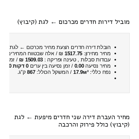
מוביל דירות חדרים מכרכום ← לגת (קיבוץ)
הובלת דירה חדרים הצעת מחיר מכרכום ← לגת (קיבו
מחיר מחירון:
1517.75
₪ / אלה שבטווח המחירים
800
עבודות סבלות , טעינה ופריקה :
1509.03 ₪
/ זמן :
1 שעות 42 דקות
מחיר נסיעה
0.00
/ זמן נסיעה בין ערים
0 דקות 0 שניות
נפח כללי:
17.9м³
/ המשקל הכולל:
867
ק”ג.
מחיר העברת דירה שני חדרים מיפעת ← לגת
(קיבוץ) כולל פירוק והרכבה