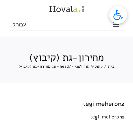
לג
תוכן
עבור ל
מחירון-גת (קיבוץ)
בית
/
להוסיף קוד לפני </head> תג.
מחירון-גת (קיבוץ)
tegi meheron2
tegi-meheron2