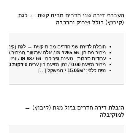
העברת דירה שני חדרים מבית קשת ← לגת
(קיבוץ) כולל פירוק והרכבה
הובלה לדירה שני חדרים מבית קשת ← לגת (קיבוץ)
כ
מחיר מחירון:
1265.56
₪ / אלה שבטווח המחירים
500
עבודות סבלות , טעינה ופריקה :
937.66 ₪
/ זמן :
24 דקות 39 שניות
מחיר נסיעה
0.00
/ זמן נסיעה בין ערים
0 דקות 0 שניות
נפח כללי:
15.05м³
/ המשקל […]
הובלת דירה חדרים בזול מגת (קיבוץ) ←
למוקיבלה