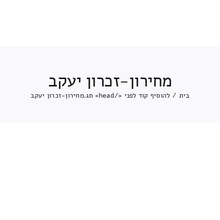
מחירון-זכרון יעקב
בית
/
להוסיף קוד לפני </head> תג.
מחירון-זכרון יעקב