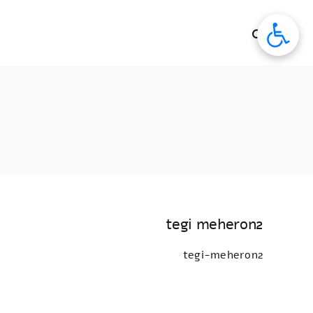
לג
תוכן
tegi meheron2
tegi-meheron2