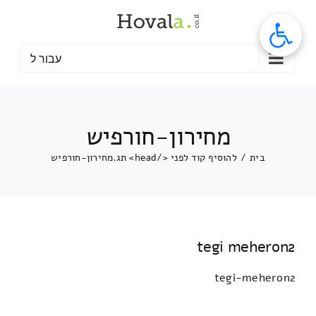
לג
תוכן
עבור ל
מחירון-חורפיש
בית
/
להוסיף קוד לפני </head> תג.
מחירון-חורפיש
tegi meheron2
tegi-meheron2