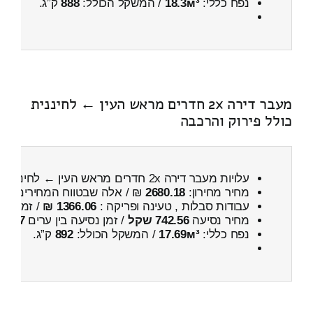
נפח כללי:
18.3м³
/ המשקל הכולל:
888
ק”ג.
מעבר דירה 2x חדרים מראש העין ← לחיננית
כולל פירוק והרכבה
עלויות מעבר דירה 2x חדרים מראש העין ← לחיננית
כ
מחיר מחירון:
2680.18
₪ / אלה שבטווח המחירים
300
עבודות סבלות , טעינה ופריקה :
1366.06 ₪
/ זמן :
46 דקות 58 
מחיר נסיעה
742.56 שקל
/ זמן נסיעה בין ערים
57 דקות
נפח כללי:
17.69м³
/ המשקל הכולל:
892
ק”ג.