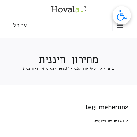
לג
תוכן
עבור ל
מחירון-חיננית
בית
/
להוסיף קוד לפני </head> תג.
מחירון-חיננית
tegi meheron2
tegi-meheron2