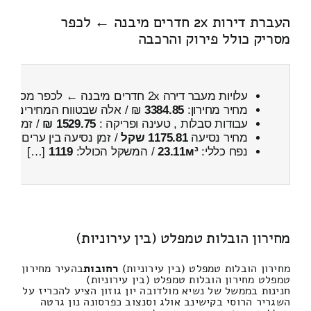
העברת דירות 2x חדרים מיבנה ← לכפר
מסריק כולל פירוק והרכבה
עלויות מעבר דירה 2x חדרים מיבנה ← לכפר מסריק
מחיר מחירון:
3384.85
₪ / אלה שבטווח המחירים
200
עבודות סבלות , טעינה ופריקה :
1529.75 ₪
/ זמן :
54 דקות 37 
מחיר נסיעה
1175.81 שקל
/ זמן נסיעה בין ערים
1 שעות , 33 דקות
נפח כללי:
23.11м³
/ המשקל הכולל:
1119
[…]
מחירון הובלות טמפלט (בין עירוניות)
מחירון הובלות טמפלט (בין עירוניות)
רחובות
בהעיר מחירון
טמפלט מחירון הובלות טמפלט (בין עירוניות)
חנינות בממשל של נשיא מולדובה יון גוזון הציע להכריז על
השגריר הרוסי בקישינב אולג וסנצוב כפרסונה נון גרטה