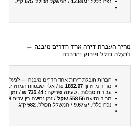
נפח כללי:
12.84м³
/ המשקל הכולל:
675
ק”ג.
מחיר העברת דירה אחד חדרים מיבנה ←
לנעלה כולל פירוק והרכבה
חברות הובלת דירות אחד חדרים מיבנה ← לנעלה
כו
מחיר מחירון:
1852.97
₪ / אלה שבטווח המחירים
300
עבודות סבלות , טעינה ופריקה :
735.44 ₪
/ זמן :
22 דקות 52 שניות
מחיר נסיעה
558.56 שקל
/ זמן נסיעה בין ערים
48 דקות
נפח כללי:
9.67м³
/ המשקל הכולל:
582
ק”ג.