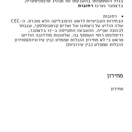
בגלל השתתפותו בהשבעתו של מנהיג טרנסניסטריה.
בדצמבר נערכו
רחובות
רחובות
הבחירות השביעיות לראש הרפובליקה הלא מוכרת. ה-CEC
שלה הודיע ​​על ניצחונו של ואדים קרסנוסלסקי, שנבחר
לכהונה שנייה. ההשבעה התקיימה ב-17 בדצמבר,
ודיפלומט רוסי השתתף בה. שלטונות מולדובה הודיעו
מראש כי לא מחירון הובלות טמפלט (בין עירוניות)מחירון
הובלות טמפלט (בין עירוניות)
מחירון
מחירון