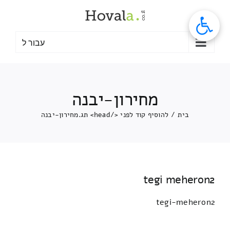
לג
תוכן
עבור ל
מחירון-יבנה
בית
/
להוסיף קוד לפני </head> תג.
מחירון-יבנה
tegi meheron2
tegi-meheron2