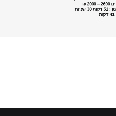
ים
2600
–
2000
₪
מן :
51 דקות 30 שניות
41 דקות