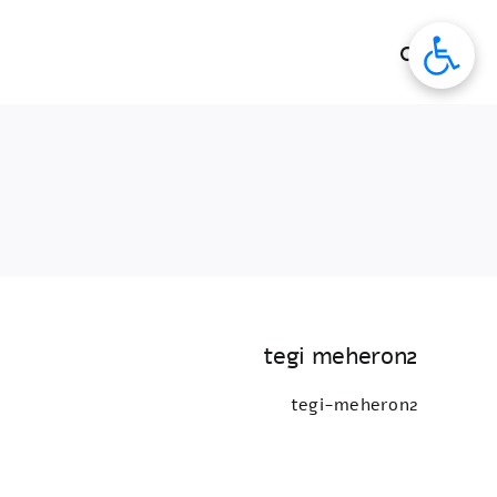
לג
תוכן
tegi meheron2
tegi-meheron2