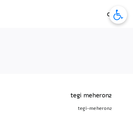
לג
תוכן
tegi meheron2
tegi-meheron2