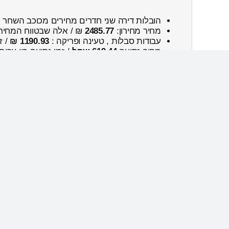
הובלות דירה שני חדרים מחירים מכוכב השחר
מחיר מחירון:
2485.77
₪ / אלה שבטווח המחיר
עבודות סבלות , טעינה ופריקה :
1190.93 ₪
/ ז
מחיר נסיעה
619.44 שקל
/ זמן נסיעה בין ערים
נפח כללי:
16.69м³
/ המשקל הכולל:
823
ק”ג.
מחירון
מחירון