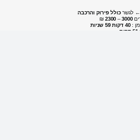
 ← לגשר
כולל פירוק והרכבה
ים
3000
–
2300
₪
מן :
40 דקות 59 שניות
51 דקות