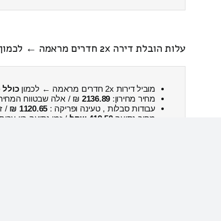
עלות הובלת דירה 2x חדרים מראמה ← לכמון כולל פירוק והרכבה
מוביל דירות 2x חדרים מראמה ← לכמון
כולל 
מחיר מחירון:
2136.89
₪ / אלה שבטווח המחיר
עבודות סבלות , טעינה ופריקה :
1120.65 ₪
/ ז
מחיר נסיעה
419.50 שקל
/ זמן נסיעה בין ערים
נפח כללי:
12.92м³
/ המשקל הכולל:
903
ק”ג.
כמה עולה העברת דירה חדרים מקרית שמונה 