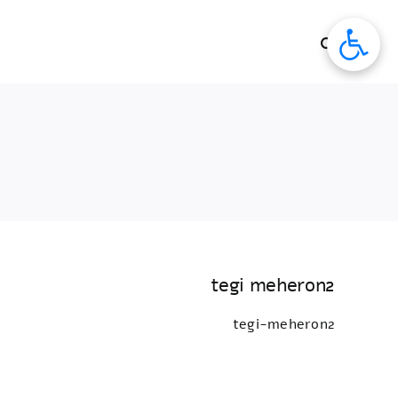
לג
תוכן
tegi meheron2
tegi-meheron2