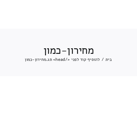
מחירון-כמון
בית
/
להוסיף קוד לפני </head> תג.
מחירון-כמון