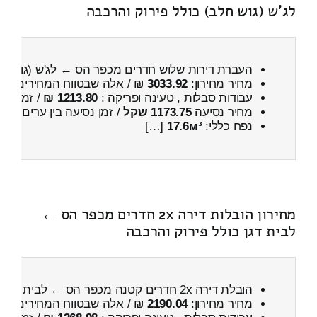
לג'ש (גוש חלב) כולל פירוק והרכבה
העברת דירות שלוש חדרים מכפר הס ← לג'ש (גוש ח
מחיר מחירון:
3033.92
₪ / אלה שבטווח המחירים
800
עבודות סבלות , טעינה ופריקה :
1213.80 ₪
/ זמן :
52 דקות 14 
מחיר נסיעה
1173.75 שקל
/ זמן נסיעה בין ערים
1 שעות , 42 דקות
נפח כללי:
17.6м³
[…]
מחירון הובלות דירה 2x חדרים מכפר הס ←
לבית דגן כולל פירוק והרכבה
הובלת דירה 2x חדרים קטנה מכפר הס ← לבית דגן
כ
מחיר מחירון:
2190.04
₪ / אלה שבטווח המחירים
700