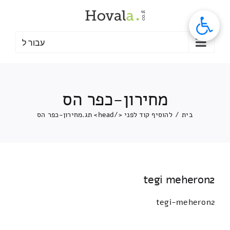
לג
תוכן
עבור ל
מחירון-כפר הס
בית
/
להוסיף קוד לפני </head> תג.
מחירון-כפר הס
tegi meheron2
tegi-meheron2