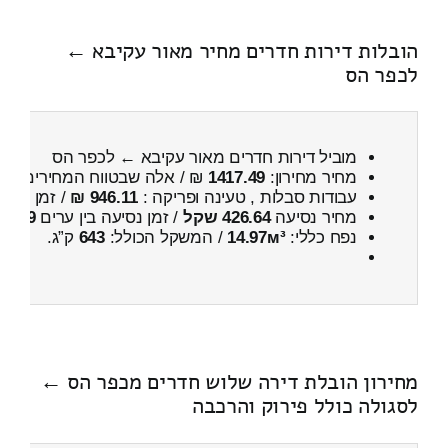
הובלות דירות חדרים מחיר מאור עקיבא ←
לכפר הס
מוביל דירות חדרים מאור עקיבא ← לכפר הס
מחיר מחירון:
1417.49
₪ / אלה שבטווח המחירים
700
עבודות סבלות , טעינה ופריקה :
946.11 ₪
/ זמן :
40 דקות 55 שניות
מחיר נסיעה
426.64 שקל
/ זמן נסיעה בין ערים
39 דקות
נפח כללי:
14.97м³
/ המשקל הכולל:
643
ק”ג.
מחירון הובלת דירה שלוש חדרים מכפר הס ←
לסגולה כולל פירוק והרכבה