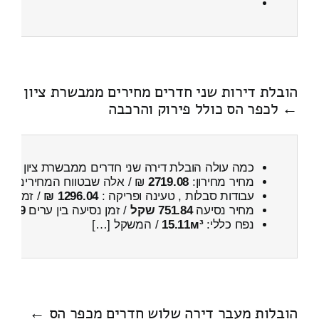
הובלת דירות שני חדרים מחירים ממבשרת ציון
← לכפר הס כולל פירוק והרכבה
כמה עולה הובלת דירה שני חדרים ממבשרת ציון ← 
מחיר מחירון:
2719.08
₪ / אלה שבטווח המחירים
300
עבודות סבלות , טעינה ופריקה :
1296.04 ₪
/ זמן :
37 דקות 39 
מחיר נסיעה
751.84 שקל
/ זמן נסיעה בין ערים
59 דקות
נפח כללי:
15.11м³
/ המשקל […]
הובלות מעבר דירה שלוש חדרים מכפר הס ←