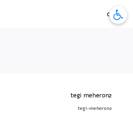
לג
תוכן
tegi meheron2
tegi-meheron2