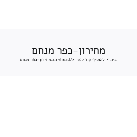
מחירון-כפר מנחם
בית
/
להוסיף קוד לפני </head> תג.
מחירון-כפר מנחם