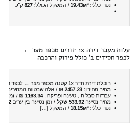
נפח כללי:
19.43м³
/ המשקל הכולל:
827
ק”ג.
עלות מעבר דירה 1x חדרים מכפר מצר ←
לכפר חסידים ב' כולל פירוק והרכבה
הובלת דירת חדר 1x קטנה מכפר מצר ← לכפר חסידים ב'
מחיר מחירון:
2457.23
₪ / אלה שבטווח המחירים
000
עבודות סבלות , טעינה ופריקה :
1163.34 ₪
/ זמן :
29 דקות 30 
מחיר נסיעה
533.92 שקל
/ זמן נסיעה בין ערים
42 דקות
נפח כללי:
18.15м³
/ המשקל […]