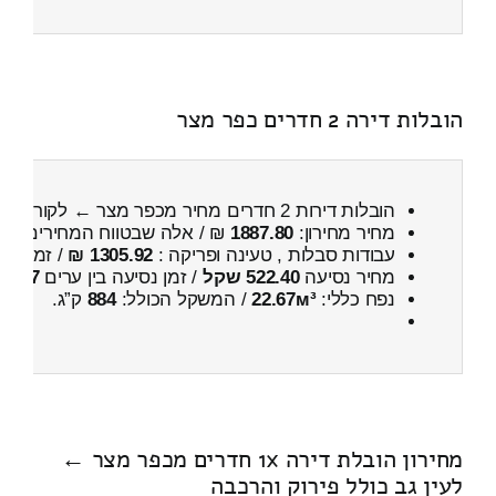
הובלות דירה 2 חדרים כפר מצר
הובלות דירות 2 חדרים מחיר מכפר מצר ← לקורנית
מחיר מחירון:
1887.80
₪ / אלה שבטווח המחירים
300
עבודות סבלות , טעינה ופריקה :
1305.92 ₪
/ זמן :
38 דקות 44 
מחיר נסיעה
522.40 שקל
/ זמן נסיעה בין ערים
47 דקות
נפח כללי:
22.67м³
/ המשקל הכולל:
884
ק”ג.
מחירון הובלת דירה 1x חדרים מכפר מצר ←
לעין גב כולל פירוק והרכבה