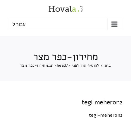
לג
תוכן
עבור ל
מחירון-כפר מצר
בית
/
להוסיף קוד לפני </head> תג.
מחירון-כפר מצר
tegi meheron2
tegi-meheron2