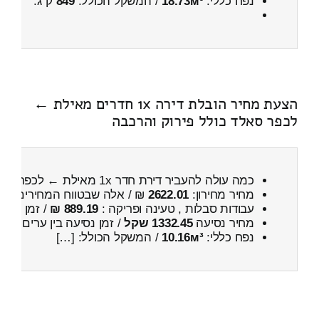
נפח כללי:
18.73м³
/ המשקל הכולל:
849
ק”ג.
הצעת מחיר הובלת דירה 1x חדרים מאילת ←
לכפר סאלד כולל פירוק והרכבה
כמה עולה להעביר דירת חדר 1x מאילת ← לכפר סאלד
מחיר מחירון:
2622.01
₪ / אלה שבטווח המחירים
200
עבודות סבלות , טעינה ופריקה :
889.19 ₪
/ זמן :
47 דקות 40 שניות
מחיר נסיעה
1332.45 שקל
/ זמן נסיעה בין ערים
1 שעות , 50 דקות
נפח כללי:
10.16м³
/ המשקל הכולל: […]