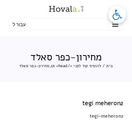
לג
תוכן
עבור ל
מחירון-כפר סאלד
בית
/
להוסיף קוד לפני </head> תג.
מחירון-כפר סאלד
tegi meheron2
tegi-meheron2