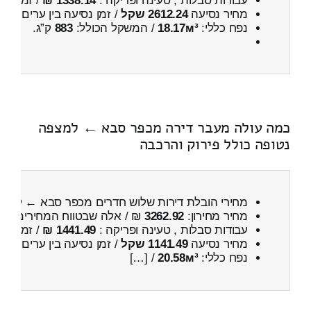
עבודות סבלות , טעינה ופריקה :
1338.14 ₪
/ זמן :
57 דקות 21 
מחיר נסיעה
2612.24 שקל
/ זמן נסיעה בין ערים
4 שעות , 0 דקות
נפח כללי:
18.17м³
/ המשקל הכולל:
883
ק”ג.
כמה עולה מעבר דירה מכפר סבא ← למצפה
נטופה כולל פירוק והרכבה
מחירי הובלת דירות שלוש חדרים מכפר סבא ← למצ
מחיר מחירון:
3262.92
₪ / אלה שבטווח המחירים
000
עבודות סבלות , טעינה ופריקה :
1441.49 ₪
/ זמן :
1 שעות 4 דקות
מחיר נסיעה
1141.49 שקל
/ זמן נסיעה בין ערים
1 שעות , 39 דקות
נפח כללי:
20.58м³
/ […]