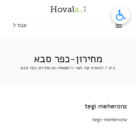
לג
תוכן
עבור ל
מחירון-כפר סבא
בית
/
להוסיף קוד לפני </head> תג.
מחירון-כפר סבא
tegi meheron2
tegi-meheron2