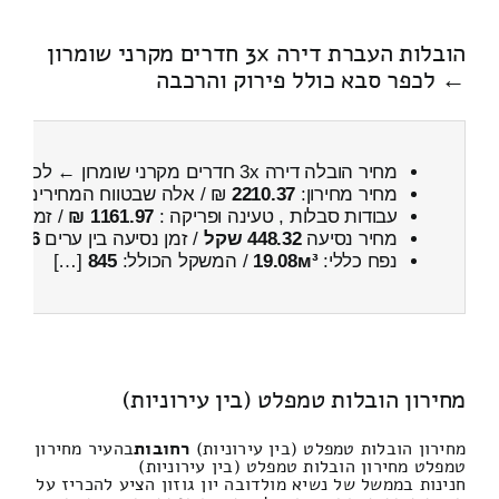
הובלות העברת דירה 3x חדרים מקרני שומרון
← לכפר סבא כולל פירוק והרכבה
מחיר הובלה דירה 3x חדרים מקרני שומרון ← לכפר סבא
מחיר מחירון:
2210.37
₪ / אלה שבטווח המחירים
700
עבודות סבלות , טעינה ופריקה :
1161.97 ₪
/ זמן :
28 דקות 7 
מחיר נסיעה
448.32 שקל
/ זמן נסיעה בין ערים
46 דקות
נפח כללי:
19.08м³
/ המשקל הכולל:
845
[…]
מחירון הובלות טמפלט (בין עירוניות)
מחירון הובלות טמפלט (בין עירוניות)
רחובות
בהעיר מחירון
טמפלט מחירון הובלות טמפלט (בין עירוניות)
חנינות בממשל של נשיא מולדובה יון גוזון הציע להכריז על