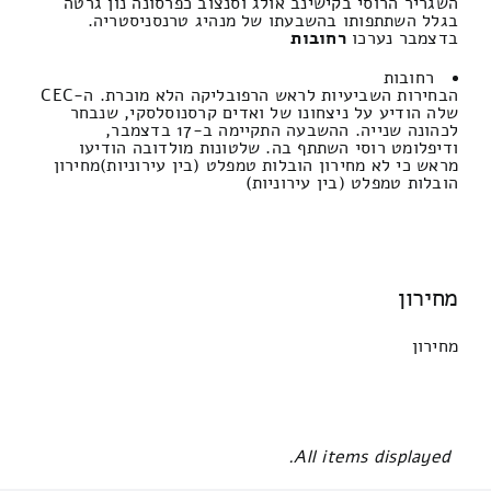
השגריר הרוסי בקישינב אולג וסנצוב כפרסונה נון גרטה
בגלל השתתפותו בהשבעתו של מנהיג טרנסניסטריה.
בדצמבר נערכו
רחובות
רחובות
הבחירות השביעיות לראש הרפובליקה הלא מוכרת. ה-CEC
שלה הודיע ​​על ניצחונו של ואדים קרסנוסלסקי, שנבחר
לכהונה שנייה. ההשבעה התקיימה ב-17 בדצמבר,
ודיפלומט רוסי השתתף בה. שלטונות מולדובה הודיעו
מראש כי לא מחירון הובלות טמפלט (בין עירוניות)מחירון
הובלות טמפלט (בין עירוניות)
מחירון
מחירון
All items displayed.