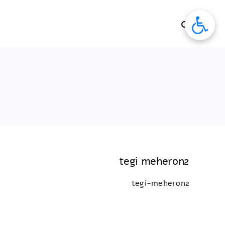
לג
תוכן
tegi meheron2
tegi-meheron2