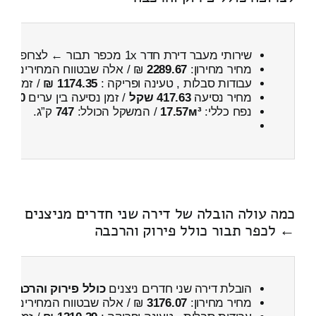
שירותי מעבר דירת חדר 1x מכפר תבור ← לצרופה
כו
מחיר מחירון:
2289.67
₪ / אלה שבטווח המחירים
800
עבודות סבלות , טעינה ופריקה :
1174.35 ₪
/ זמן :
1 שעות 3 דקות
מחיר נסיעה
417.63 שקל
/ זמן נסיעה בין ערים
30 דקות
נפח כללי:
17.57м³
/ המשקל הכולל:
747
ק”ג.
כמה עולה הובלה של דירה שני חדרים מניצנים
← לכפר תבור כולל פירוק והרכבה
הובלת דירה שני חדרים ניצנים
כולל פירוק והרכבה
מחיר מחירון:
3176.07
₪ / אלה שבטווח המחירים
900