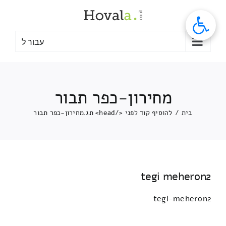
לג
תוכן
עבור ל
מחירון-כפר תבור
בית
/
להוסיף קוד לפני </head> תג.
מחירון-כפר תבור
tegi meheron2
tegi-meheron2