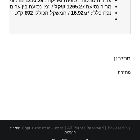
עבודות סבלות , טעינה ופריקה :
1210.29 ₪
/ זמן :
26 דקות 21 
מחיר נסיעה
1265.27 שקל
/ זמן נסיעה בין ערים
1 שעות , 53 דקות
נפח כללי:
16.92м³
/ המשקל הכולל:
892
ק”ג.
מחירון
מחירון
Copyright 2012 - 2022 | All Rights Reserved | Powered by
מחירון
הובלות