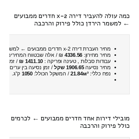
כמה עולה להעביר דירה 2-x חדרים ממבועים
← למשמר הירדן כולל פירוק והרכבה
מחיר העברת דירה 2-x חדרים ממבועים ← למשמר הירדן
מחיר מחירון:
4336.56
₪ / אלה שבטווח המחירים
400
עבודות סבלות , טעינה ופריקה :
1411.10 ₪
/ זמן :
42 דקות 33 
מחיר נסיעה
1906.65 שקל
/ זמן נסיעה בין ערים
2 שעות , 28 דקות
נפח כללי:
21.84м³
/ המשקל הכולל:
1050
ק”ג.
מובילי דירות אחד חדרים ממבועים ← לכרמים
כולל פירוק והרכבה