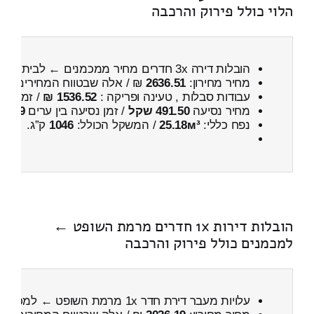
הלוי כולל פירוק והרכבה
הובלות דירה 3x חדרים מחיר ממכמנים ← לבית הלוי
מחיר מחירון:
2636.51
₪ / אלה שבטווח המחירים
300
עבודות סבלות , טעינה ופריקה :
1536.52 ₪
/ זמן :
33 דקות 47 
מחיר נסיעה
491.50 שקל
/ זמן נסיעה בין ערים
49 דקות
נפח כללי:
25.18м³
/ המשקל הכולל:
1046
ק”ג.
הובלות דירות 1x חדרים מרמת השופט ←
למכמנים כולל פירוק והרכבה
עלויות מעבר דירת חדר 1x מרמת השופט ← למכמנים