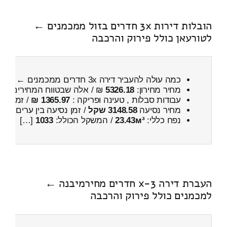
הובלות דירות 3x חדרים בזול ממכמנים ←
לטורעאן כולל פירוק והרכבה
כמה עולה להעביר דירה 3x חדרים ממכמנים ← לטורעאן
מחיר מחירון:
5326.18
₪ / אלה שבטווח המחירים
700
עבודות סבלות , טעינה ופריקה :
1365.97 ₪
/ זמן :
28 דקות 47 
מחיר נסיעה
3148.58 שקל
/ זמן נסיעה בין ערים
4 שעות , 49 דקות
נפח כללי:
23.43м³
/ המשקל הכולל:
1033
[…]
העברת דירה 3-x חדרים מחירמיבנה ←
למכמנים כולל פירוק והרכבה