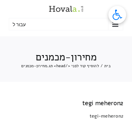
לג
תוכן
עבור ל
מחירון-מכמנים
בית
/
להוסיף קוד לפני </head> תג.
מחירון-מכמנים
tegi meheron2
tegi-meheron2