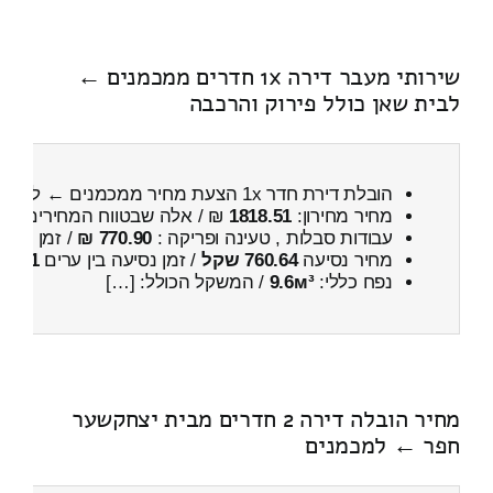
שירותי מעבר דירה 1x חדרים ממכמנים ←
לבית שאן כולל פירוק והרכבה
הובלת דירת חדר 1x הצעת מחיר ממכמנים ← לבית שאן
מחיר מחירון:
1818.51
₪ / אלה שבטווח המחירים
200
עבודות סבלות , טעינה ופריקה :
770.90 ₪
/ זמן :
19 דקות 43 שניות
מחיר נסיעה
760.64 שקל
/ זמן נסיעה בין ערים
1 שעות , 17 דקות
נפח כללי:
9.6м³
/ המשקל הכולל: […]
מחיר הובלה דירה 2 חדרים מבית יצחקשער
חפר ← למכמנים