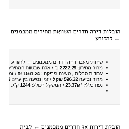
הובלות דירה חדרים השוואת מחירים ממכמנים
← להזורע
שירותי מעבר דירה חדרים ממכמנים ← להזורע
מחיר מחירון:
2222.29
₪ / אלה שבטווח המחירים
700
עבודות סבלות , טעינה ופריקה :
1561.24 ₪
/ זמן :
52 דקות 45 
מחיר נסיעה
596.32 שקל
/ זמן נסיעה בין ערים
59 דקות
נפח כללי:
23.37м³
/ המשקל הכולל:
1244
ק”ג.
הובלת דירות 3x חדרים ממכמנים ← לבית