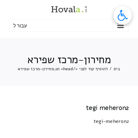
לג
תוכן
עבור ל
מחירון-מרכז שפירא
בית
/
להוסיף קוד לפני </head> תג.
מחירון-מרכז שפירא
tegi meheron2
tegi-meheron2