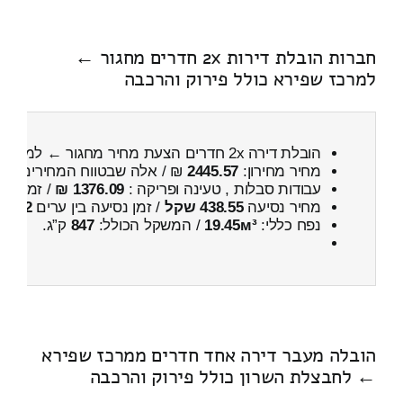
חברות הובלת דירות 2x חדרים מחגור ←
למרכז שפירא כולל פירוק והרכבה
הובלת דירה 2x חדרים הצעת מחיר מחגור ← למרכז שפירא
מחיר מחירון:
2445.57
₪ / אלה שבטווח המחירים
000
עבודות סבלות , טעינה ופריקה :
1376.09 ₪
/ זמן :
1 שעות 6 דקות
מחיר נסיעה
438.55 שקל
/ זמן נסיעה בין ערים
42 דקות
נפח כללי:
19.45м³
/ המשקל הכולל:
847
ק”ג.
הובלה מעבר דירה אחד חדרים ממרכז שפירא
← לחבצלת השרון כולל פירוק והרכבה