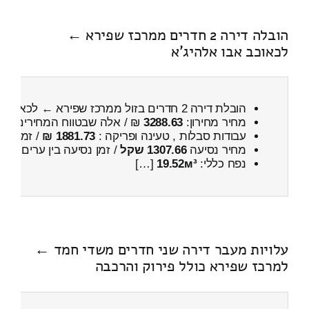
הובלה דירה 2 חדרים ממרכז שפירא ←
לכאוכב אבו אלהיג'א
הובלת דירה 2 חדרים בזול ממרכז שפירא ← לכאוכב אבו אלהיג'א
מחיר מחירון:
3288.63
₪ / אלה שבטווח המחירים
000
עבודות סבלות , טעינה ופריקה :
1881.73 ₪
/ זמן :
2 שעות 2 דקות
מחיר נסיעה
1307.66 שקל
/ זמן נסיעה בין ערים
1 שעות , 46 דקות
נפח כללי:
19.52м³
[…]
עלויות מעבר דירה שני חדרים משדי חמד ←
למרכז שפירא כולל פירוק והרכבה