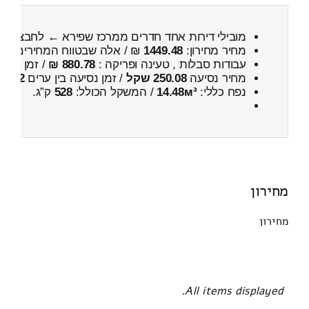
מובילי דירות אחד חדרים ממרכז שפירא ← לחבצלת 
מחיר מחירון:
1449.48
₪ / אלה שבטווח המחירים
800
עבודות סבלות , טעינה ופריקה :
880.78 ₪
/ זמן :
53 דקות 31 שניות
מחיר נסיעה
250.08 שקל
/ זמן נסיעה בין ערים
22 דקות
נפח כללי:
14.48м³
/ המשקל הכולל:
528
ק”ג.
מחירון
מחירון
All items displayed.