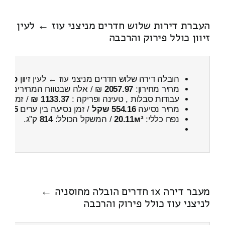
העברת דירות שלוש חדרים מניצני עוז ← לעין
זיוון כולל פירוק והרכבה
הובלה דירה שלוש חדרים מניצני עוז ← לעין זיוון
כולל 
מחיר מחירון:
2057.97
₪ / אלה שבטווח המחירים
500
עבודות סבלות , טעינה ופריקה :
1133.37 ₪
/ זמן :
24 דקות 21 
מחיר נסיעה
554.16 שקל
/ זמן נסיעה בין ערים
45 דקות
נפח כללי:
20.11м³
/ המשקל הכולל:
814
ק”ג.
מעבר דירה 1x חדרים הובלה מחוסניה ←
לניצני עוז כולל פירוק והרכבה