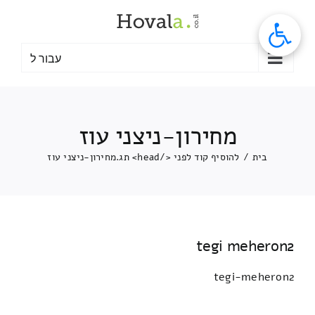
לג
תוכן
עבור ל
מחירון-ניצני עוז
בית
/
להוסיף קוד לפני </head> תג.
מחירון-ניצני עוז
tegi meheron2
tegi-meheron2