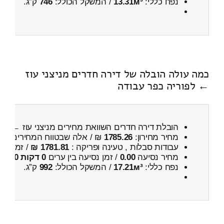
נפח כללי:
13.31м³
/ המשקל הכולל:
746
ק”ג.
כמה עולה הובלה של דירה חדרים מניצני עוז
← לפוריה כפר עבודה
הובלת דירה חדרים השוואת מחירים מניצני עוז ← לפו
מחיר מחירון:
1785.26
₪ / אלה שבטווח המחירים
200
עבודות סבלות , טעינה ופריקה :
1781.81 ₪
/ זמן :
1 שעות 57 דקות
מחיר נסיעה
0.00
/ זמן נסיעה בין ערים
0 דקות 0 שניות
נפח כללי:
17.21м³
/ המשקל הכולל:
992
ק”ג.