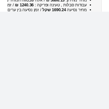
מחיר מחירון:
3606.13
₪ / אלה שבטווח המחירים
500
עבודות סבלות , טעינה ופריקה :
1240.36 ₪
/ זמן :
26 דקות 14 
מחיר נסיעה
1690.24 שקל
/ זמן נסיעה בין ערים
2 שעות , 11 דקות
נפח כללי:
18.47м³
[…]
מחירון
מחירון
Copyright 2012 - 2022 | All Rights Reserved | Powered by
מחירון
הובלות