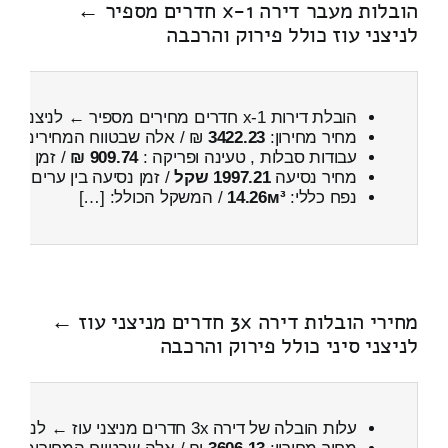
הובלות מעבר דירה 1-x חדרים מספיר ←
לניצני עוז כולל פירוק והרכבה
הובלת דירות 1-x חדרים מחירים מספיר ← לניצני עוז
מחיר מחירון:
3422.23
₪ / אלה שבטווח המחירים
300
עבודות סבלות , טעינה ופריקה :
909.74 ₪
/ זמן :
24 דקות 45 שניות
מחיר נסיעה
1997.21 שקל
/ זמן נסיעה בין ערים
2 שעות , 43 דקות
נפח כללי:
14.26м³
/ המשקל הכולל: […]
מחירי הובלות דירה 3x חדרים מניצני עוז ←
לניצני סיני כולל פירוק והרכבה
עלות הובלה של דירה 3x חדרים מניצני עוז ← לניצני סיני