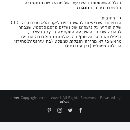
בגלל השתתפותו בהשבעתו של מנהיג טרנסניסטריה.
בדצמבר נערכו
רחובות
רחובות
הבחירות השביעיות לראש הרפובליקה הלא מוכרת. ה-CEC
שלה הודיע ​​על ניצחונו של ואדים קרסנוסלסקי, שנבחר
לכהונה שנייה. ההשבעה התקיימה ב-17 בדצמבר,
ודיפלומט רוסי השתתף בה. שלטונות מולדובה הודיעו
מראש כי לא מחירון הובלות טמפלט (בין עירוניות)מחירון
הובלות טמפלט (בין עירוניות)
Copyright 2012 - 2022 | All Rights Reserved | Powered by
מחירון
הובלות
Pinterest
Instagram
Twitter
Facebook