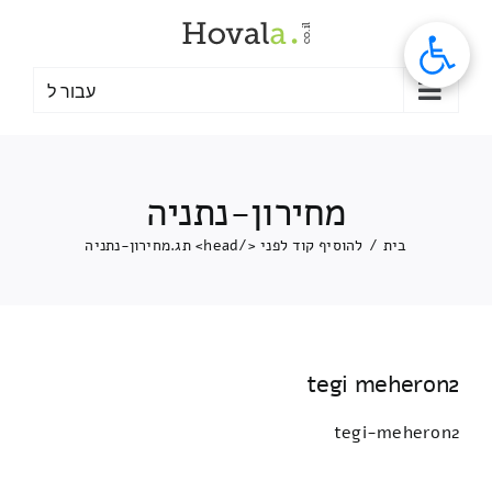
לג
תוכן
עבור ל
מחירון-נתניה
בית
/
להוסיף קוד לפני </head> תג.
מחירון-נתניה
tegi meheron2
tegi-meheron2