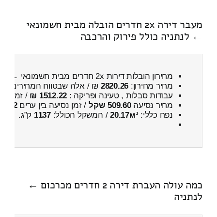
מעבר דירה 2x חדרים הובלה מבית חשמונאי
← לנתניה כולל פירוק והרכבה
מחירון הובלות דירות 2x חדרים מבית חשמונאי ← לנתניה
מחיר מחירון:
2820.26
₪ / אלה שבטווח המחירים
500
עבודות סבלות , טעינה ופריקה :
1512.22 ₪
/ זמן :
46 דקות 49 
מחיר נסיעה
509.60 שקל
/ זמן נסיעה בין ערים
42 דקות
נפח כללי:
20.17м³
/ המשקל הכולל:
1137
ק”ג.
כמה עולה העברת דירה 2 חדרים מכרכום ←
לנתניה