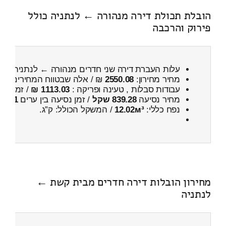
הובלת תכולת דירה מנהורה ← לנתניה כולל
פירוק והרכבה
עלות העברת דירה שני חדרים מנהורה ← לנתניה
כול
מחיר מחירון:
2550.08
₪ / אלה שבטווח המחירים
100
עבודות סבלות , טעינה ופריקה :
1113.03 ₪
/ זמן :
34 דקות 35 
מחיר נסיעה
839.28 שקל
/ זמן נסיעה בין ערים
1 שעות , 16 דקות
נפח כללי:
12.02м³
/ המשקל הכולל:
ק”ג.
מחירון הובלות דירה חדרים מבית קשת ←
לנתניה