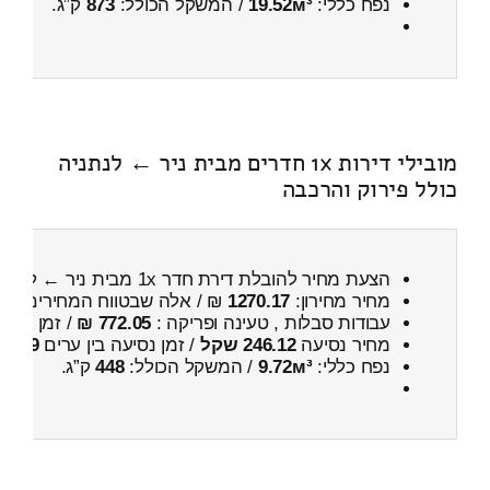
נפח כללי:
19.52м³
/ המשקל הכולל:
873
ק”ג.
מובילי דירות 1x חדרים מבית ניר ← לנתניה
כולל פירוק והרכבה
הצעת מחיר להובלת דירת חדר 1x מבית ניר ← לנתניה
מחיר מחירון:
1270.17
₪ / אלה שבטווח המחירים
500
עבודות סבלות , טעינה ופריקה :
772.05 ₪
/ זמן :
37 דקות 16 שניות
מחיר נסיעה
246.12 שקל
/ זמן נסיעה בין ערים
19 דקות
נפח כללי:
9.72м³
/ המשקל הכולל:
448
ק”ג.