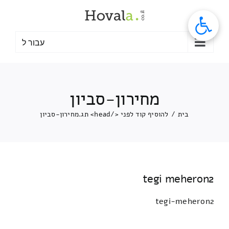
לג
תוכן
עבור ל
מחירון-סביון
בית
/
להוסיף קוד לפני </head> תג.
מחירון-סביון
tegi meheron2
tegi-meheron2