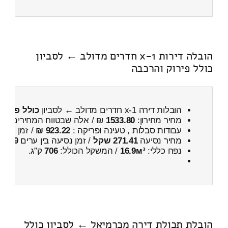
הובלה דירות 1-x חדרים מדולב ← לסביון
כולל פירוק והרכבה
הובלות דירה 1-x חדרים מדולב ← לסביון
כולל פירוק
מחיר מחירון:
1533.80
₪ / אלה שבטווח המחירים
900
עבודות סבלות , טעינה ופריקה :
923.22 ₪
/ זמן :
23 דקות 40 שניות
מחיר נסיעה
271.41 שקל
/ זמן נסיעה בין ערים
29 דקות
נפח כללי:
16.9м³
/ המשקל הכולל:
706
ק”ג.
הובלת תכולת דירה מכרמיאל ← לסביון כולל