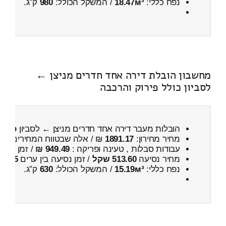
נפח כללי:
18.47м³
/ המשקל הכולל:
980
ק”ג.
מחשבון הובלת דירה אחד חדרים מניצן ←
לסביון כולל פירוק והרכבה
הובלות מעבר דירה אחד חדרים מניצן ← לסביון
כולל 
מחיר מחירון:
1891.17
₪ / אלה שבטווח המחירים
300
עבודות סבלות , טעינה ופריקה :
949.49 ₪
/ זמן :
23 דקות 49 שניות
מחיר נסיעה
513.60 שקל
/ זמן נסיעה בין ערים
45 דקות
נפח כללי:
15.19м³
/ המשקל הכולל:
630
ק”ג.