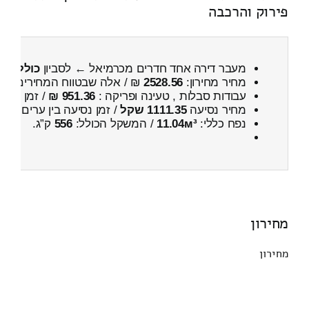
פירוק והרכבה
מעבר דירה אחד חדרים מכרמיאל ← לסביון
כולל פיר
מחיר מחירון:
2528.56
₪ / אלה שבטווח המחירים
100
עבודות סבלות , טעינה ופריקה :
951.36 ₪
/ זמן :
50 דקות 1 שניות
מחיר נסיעה
1111.35 שקל
/ זמן נסיעה בין ערים
1 שעות , 35 דקות
נפח כללי:
11.04м³
/ המשקל הכולל:
556
ק”ג.
מחירון
מחירון