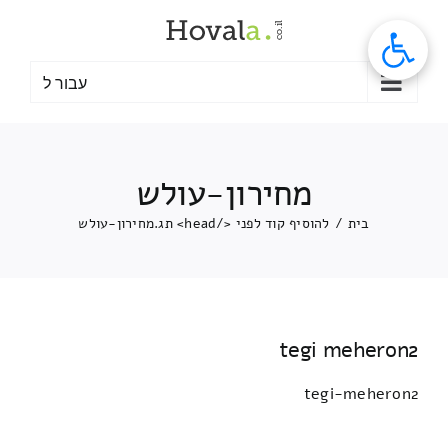
לג
תוכן
עבור ל
מחירון-עולש
בית
/
להוסיף קוד לפני </head> תג.
מחירון-עולש
tegi meheron2
tegi-meheron2