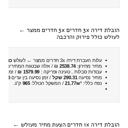
הובלת דירה 3x חדרים 3x חדרים ממצר ←
לעולש כולל פירוק והרכבה
עלות העברת דירה 3x חדרים ממצר ← לעולש
כולל פ
מחיר מחירון:
2538.74
₪ / אלה שבטווח המחירים
100
עבודות סבלות , טעינה ופריקה :
1579.99 ₪
/ זמן :
1 שעות 11 דקות
מחיר נסיעה
290.31 שקל
/ זמן נסיעה בין ערים
26 דקות
נפח כללי:
21.77м³
/ המשקל הכולל:
965
ק”ג.
הובלת דירה 1x חדרים הצעת מחיר מעולש ←