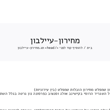
מחירון-עיילבון
בית
/
להוסיף קוד לפני </head> תג.
מחירון-עיילבון
ן טמפלט מחירון הובלות טמפלט (בין עירוניות)
על השגריר הרוסי בקישינב אולג וסנצוב כפרסונה נון גרטה בגלל הש