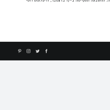
הבחירות השביעיות לראש הרפובליקה הלא מוכרת. ה-CEC שלה הודיע ​​על ניצחונו של ואדים קרסנוסלסקי, שנבחר לכהונה שנייה. ההשבעה התקיימה ב-17 בדצמבר, ודיפלומט רוסי
Pinterest
Instagram
Twitter
Facebook