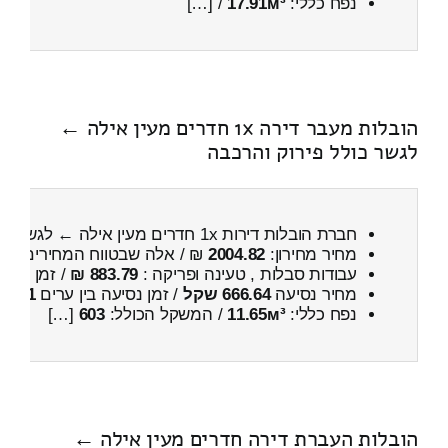
נפח כללי:
17.91м³
/ […]
הובלות מעבר דירה 1x חדרים מעין אילה ←
לגשר כולל פירוק והרכבה
חברת הובלות דירות 1x חדרים מעין אילה ← לגשר
כו
מחיר מחירון:
2004.82
₪ / אלה שבטווח המחירים
500
עבודות סבלות , טעינה ופריקה :
883.79 ₪
/ זמן :
25 דקות 41 שניות
מחיר נסיעה
666.64 שקל
/ זמן נסיעה בין ערים
1 שעות , 0 דקות
נפח כללי:
11.65м³
/ המשקל הכולל:
603
[…]
הובלות העברת דירה חדרים מעין אילה ←