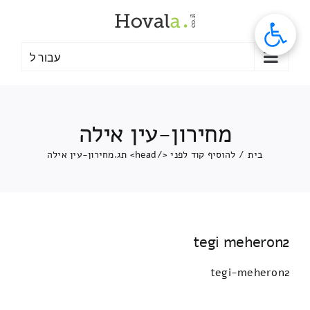
לג
תוכן
עבור ל
מחירון-עין אילה
בית
/
להוסיף קוד לפני </head> תג.
מחירון-עין אילה
tegi meheron2
tegi-meheron2