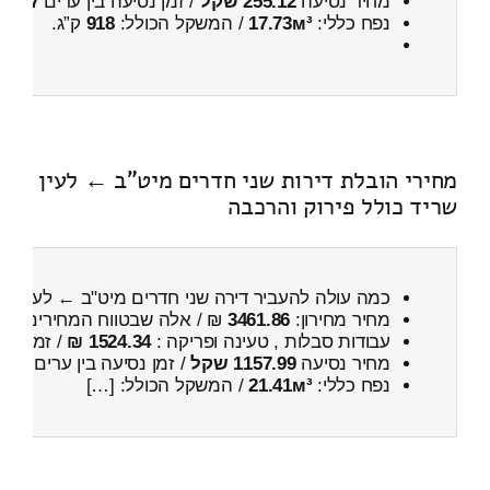
מחיר נסיעה
255.12 שקל
/ זמן נסיעה בין ערים
27 דקות
נפח כללי:
17.73м³
/ המשקל הכולל:
918
ק”ג.
מחירי הובלת דירות שני חדרים מיט"ב ← לעין
שריד כולל פירוק והרכבה
כמה עולה להעביר דירה שני חדרים מיט"ב ← לעין שר
מחיר מחירון:
3461.86
₪ / אלה שבטווח המחירים
300
עבודות סבלות , טעינה ופריקה :
1524.34 ₪
/ זמן :
50 דקות 3 
מחיר נסיעה
1157.99 שקל
/ זמן נסיעה בין ערים
1 שעות , 41 דקות
נפח כללי:
21.41м³
/ המשקל הכולל: […]