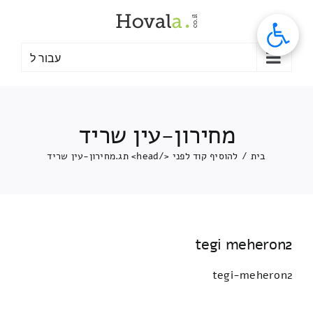
לג
תוכן
עבור ל
מחירון-עין שריד
בית
/
להוסיף קוד לפני </head> תג.
מחירון-עין שריד
tegi meheron2
tegi-meheron2