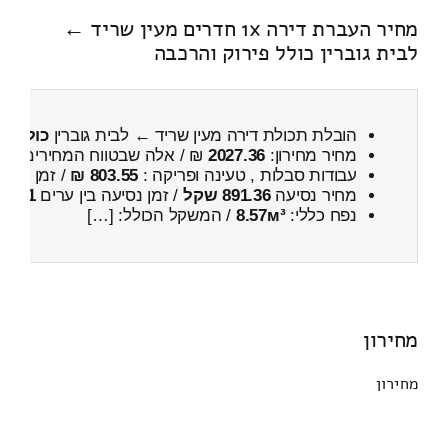
מחיר העברת דירה 1x חדרים מעין שריד ←
לבית גוברין כולל פירוק והרכבה
הובלת תכולת דירה מעין שריד ← לבית גוברין
כולל פי
מחיר מחירון:
2027.36
₪ / אלה שבטווח המחירים
500
עבודות סבלות , טעינה ופריקה :
803.55 ₪
/ זמן :
20 דקות 26 שניות
מחיר נסיעה
891.36 שקל
/ זמן נסיעה בין ערים
1 שעות , 7 דקות
נפח כללי:
8.57м³
/ המשקל הכולל: […]
מחירון
מחירון