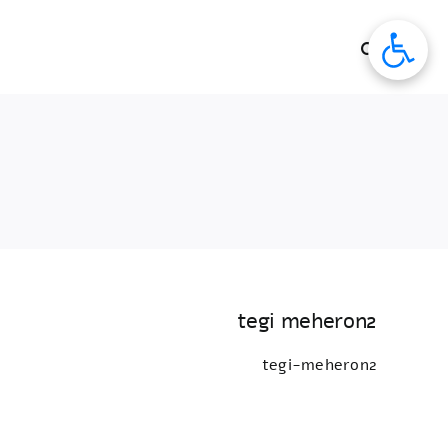
לג
תוכן
tegi meheron2
tegi-meheron2