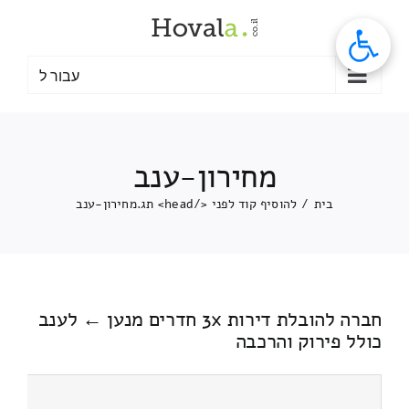
לג
תוכן
עבור ל
מחירון-ענב
בית
/
להוסיף קוד לפני </head> תג.
מחירון-ענב
חברה להובלת דירות 3x חדרים מנען ← לענב
כולל פירוק והרכבה