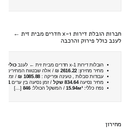
חברות הובלת דירות 1-x חדרים מבית זית ←
לענב כולל פירוק והרכבה
הובלות דירות 1-x חדרים מבית זית ← לענב
כולל פי
מחיר מחירון:
2616.22
₪ / אלה שבטווח המחירים
200
עבודות סבלות , טעינה ופריקה :
1085.88 ₪
/ זמן :
29 דקות 38 
מחיר נסיעה
834.64 שקל
/ זמן נסיעה בין ערים
1 שעות , 14 דקות
נפח כללי:
15.94м³
/ המשקל הכולל:
846
[…]
מחירון