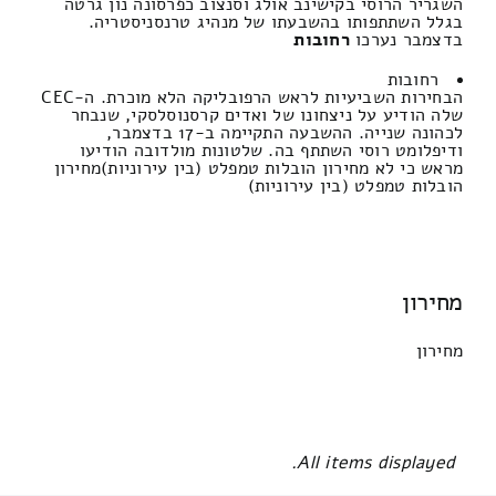
השגריר הרוסי בקישינב אולג וסנצוב כפרסונה נון גרטה
בגלל השתתפותו בהשבעתו של מנהיג טרנסניסטריה.
בדצמבר נערכו
רחובות
רחובות
הבחירות השביעיות לראש הרפובליקה הלא מוכרת. ה-CEC
שלה הודיע ​​על ניצחונו של ואדים קרסנוסלסקי, שנבחר
לכהונה שנייה. ההשבעה התקיימה ב-17 בדצמבר,
ודיפלומט רוסי השתתף בה. שלטונות מולדובה הודיעו
מראש כי לא מחירון הובלות טמפלט (בין עירוניות)מחירון
הובלות טמפלט (בין עירוניות)
מחירון
מחירון
All items displayed.