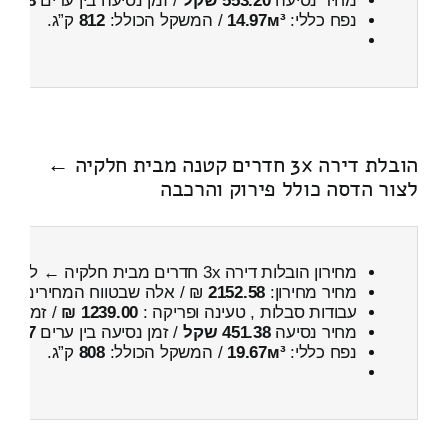
מחיר נסיעה
553.20 שקל
/ זמן נסיעה בין ערים
58 דקות
נפח כללי:
14.97м³
/ המשקל הכולל:
812
ק”ג.
הובלת דירה 3x חדרים קטנה מבית חלקיה ←
לצור הדסה כולל פירוק והרכבה
מחירון הובלות דירה 3x חדרים מבית חלקיה ← לצור הדסה
מחיר מחירון:
2152.58
₪ / אלה שבטווח המחירים
600
עבודות סבלות , טעינה ופריקה :
1239.00 ₪
/ זמן :
27 דקות 45 
מחיר נסיעה
451.38 שקל
/ זמן נסיעה בין ערים
47 דקות
נפח כללי:
19.67м³
/ המשקל הכולל:
808
ק”ג.