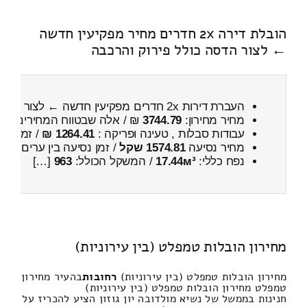
הובלת דירה 2x חדרים מחיר מפקיעין חדשה
← לצור הדסה כולל פירוק והרכבה
העברת דירות 2x חדרים מפקיעין חדשה ← לצור הדסה
מחיר מחירון:
3744.79
₪ / אלה שבטווח המחירים
600
עבודות סבלות , טעינה ופריקה :
1264.41 ₪
/ זמן :
48 דקות 14 
מחיר נסיעה
1574.81 שקל
/ זמן נסיעה בין ערים
2 שעות , 24 דקות
נפח כללי:
17.44м³
/ המשקל הכולל:
963
[…]
מחירון הובלות טמפלט (בין עירוניות)
מחירון הובלות טמפלט (בין עירוניות)
רחובות
בהעיר מחירון
טמפלט מחירון הובלות טמפלט (בין עירוניות)
חנינות בממשל של נשיא מולדובה יון גוזון הציע להכריז על