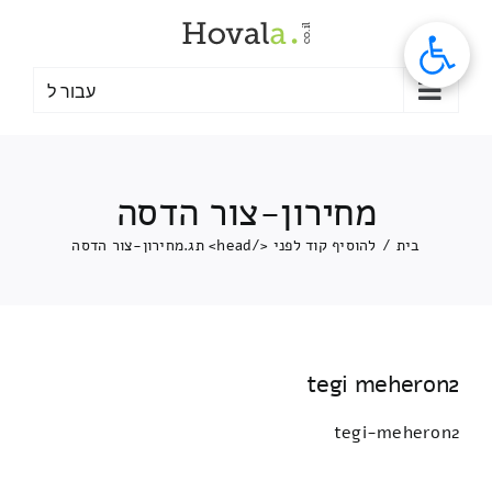
לג
תוכן
עבור ל
מחירון-צור הדסה
בית
/
להוסיף קוד לפני </head> תג.
מחירון-צור הדסה
tegi meheron2
tegi-meheron2