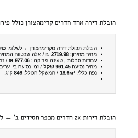
הובלת דירה אחד חדרים קדימהצורן כולל פירו
הובלת תכולת דירה מקדימהצורן ← לשלומי
כול
מחיר מחירון:
2719.98
₪ / אלה שבטווח המחיר
עבודות סבלות , טעינה ופריקה :
977.06 ₪
/ זמ
מחיר נסיעה
961.45 שקל
/ זמן נסיעה בין ערים
נפח כללי:
18.6м³
/ המשקל הכולל:
846
ק”ג.
הובלת דירות 2x חדרים מכפר חסידים ב' ← לקדימהצורן כולל פירוק והרכבה