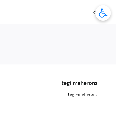
לג
תוכן
tegi meheron2
tegi-meheron2