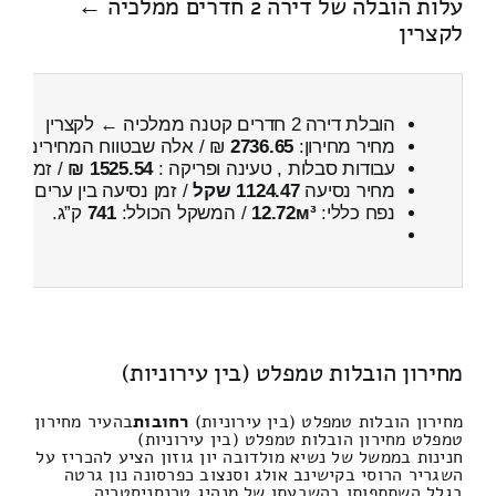
עלות הובלה של דירה 2 חדרים ממלכיה ←
לקצרין
הובלת דירה 2 חדרים קטנה ממלכיה ← לקצרין
מחיר מחירון:
2736.65
₪ / אלה שבטווח המחירים
400
עבודות סבלות , טעינה ופריקה :
1525.54 ₪
/ זמן :
1 שעות 39 דקות
מחיר נסיעה
1124.47 שקל
/ זמן נסיעה בין ערים
1 שעות , 31 דקות
נפח כללי:
12.72м³
/ המשקל הכולל:
741
ק”ג.
מחירון הובלות טמפלט (בין עירוניות)
מחירון הובלות טמפלט (בין עירוניות)
רחובות
בהעיר מחירון
טמפלט מחירון הובלות טמפלט (בין עירוניות)
חנינות בממשל של נשיא מולדובה יון גוזון הציע להכריז על
השגריר הרוסי בקישינב אולג וסנצוב כפרסונה נון גרטה
בגלל השתתפותו בהשבעתו של מנהיג טרנסניסטריה.