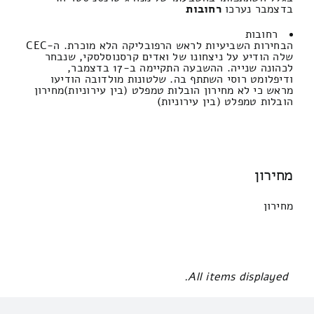
בדצמבר נערכו
רחובות
רחובות
הבחירות השביעיות לראש הרפובליקה הלא מוכרת. ה-CEC
שלה הודיע ​​על ניצחונו של ואדים קרסנוסלסקי, שנבחר
לכהונה שנייה. ההשבעה התקיימה ב-17 בדצמבר,
ודיפלומט רוסי השתתף בה. שלטונות מולדובה הודיעו
מראש כי לא מחירון הובלות טמפלט (בין עירוניות)מחירון
הובלות טמפלט (בין עירוניות)
מחירון
מחירון
All items displayed.