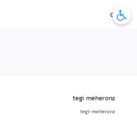
לג
תוכן
tegi meheron2
tegi-meheron2