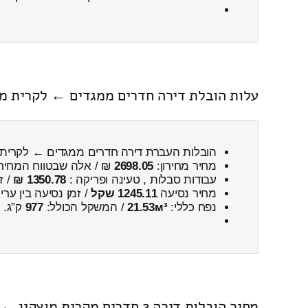
עלות הובלת דירה חדרים ממגדים ← לקרית מו
הובלות העברת דירה חדרים ממגדים ← לקרית מ
מחיר מחירון:
2698.05
₪ / אלה שבטווח המחיר
עבודות סבלות , טעינה ופריקה :
1350.78 ₪
/ ז
מחיר נסיעה
1245.11 שקל
/ זמן נסיעה בין ער
נפח כללי:
21.53м³
/ המשקל הכולל:
977
ק”ג.
מחיר הובלות דירה 2 חדרים מקרית מוצקין ← לרבבה