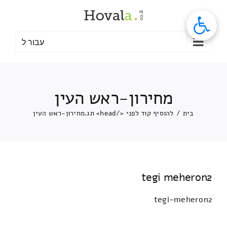
לג
תוכן
עבור ל
מחירון-ראש העין
בית
/
להוסיף קוד לפני </head> תג.
מחירון-ראש העין
tegi meheron2
tegi-meheron2