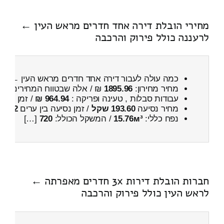
מחירי הובלת דירה אחד חדרים מראש העין ←
לרעננה כולל פירוק והרכבה
כמה עולה לעבור דירה אחד חדרים מראש העין ← לר
מחיר מחירון:
1895.96
₪ / אלה שבטווח המחירים
300
עבודות סבלות , טעינה ופריקה :
964.94 ₪
/ זמן :
26 דקות 56 שניות
מחיר נסיעה
193.60 שקל
/ זמן נסיעה בין ערים
22 דקות
נפח כללי:
15.76м³
/ המשקל הכולל:
720
[…]
חברות הובלת דירות 3x חדרים מאפרתה ←
לראש העין כולל פירוק והרכבה