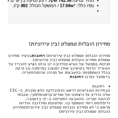
מחיר נסיעה
742.56 שקל
/ זמן נסיעה בין ערים
57 דקות
נפח כללי:
17.69м³
/ המשקל הכולל:
892
ק”ג.
מחירון הובלות טמפלט (בין עירוניות)
מחירון הובלות טמפלט (בין עירוניות)
רחובות
בהעיר מחירון
טמפלט מחירון הובלות טמפלט (בין עירוניות)
חנינות בממשל של נשיא מולדובה יון גוזון הציע להכריז על
השגריר הרוסי בקישינב אולג וסנצוב כפרסונה נון גרטה
בגלל השתתפותו בהשבעתו של מנהיג טרנסניסטריה.
בדצמבר נערכו
רחובות
רחובות
הבחירות השביעיות לראש הרפובליקה הלא מוכרת. ה-CEC
שלה הודיע ​​על ניצחונו של ואדים קרסנוסלסקי, שנבחר
לכהונה שנייה. ההשבעה התקיימה ב-17 בדצמבר,
ודיפלומט רוסי השתתף בה. שלטונות מולדובה הודיעו
מראש כי לא מחירון הובלות טמפלט (בין עירוניות)מחירון
הובלות טמפלט (בין עירוניות)