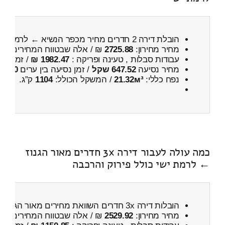
הובלת דירה 2 חדרים מחיר מכפר הנשיא ← לרמת ישי
מחיר מחירון:
2725.88
₪ / אלה שבטווח המחירים
400
עבודות סבלות , טעינה ופריקה :
1982.47 ₪
/ זמן :
2 שעות 49 דקות
מחיר נסיעה
647.52 שקל
/ זמן נסיעה בין ערים
50 דקות
נפח כללי:
21.32м³
/ המשקל הכולל:
1104
ק”ג.
כמה עולה לעבור דירה 3x חדרים מאור הגנוז
← לרמת ישי כולל פירוק והרכבה
הובלות דירה 3x חדרים השוואת מחירים מאור הגנוז ← לרמת ישי
מחיר מחירון:
2529.92
₪ / אלה שבטווח המחירים
100