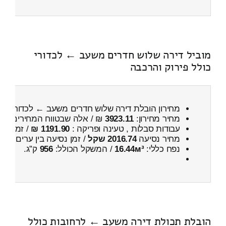
מוביל דירה שלוש חדרים משעב ← לכדורי
כולל פירוק והרכבה
מחירון הובלת דירה שלוש חדרים משעב ← לכדורי
כול
מחיר מחירון:
3923.11
₪ / אלה שבטווח המחירים
900
עבודות סבלות , טעינה ופריקה :
1191.90 ₪
/ זמן :
25 דקות 53 
מחיר נסיעה
2016.74 שקל
/ זמן נסיעה בין ערים
2 שעות , 39 דקות
נפח כללי:
16.44м³
/ המשקל הכולל:
956
ק”ג.
הובלת תכולת דירה משעב ← לרחובות כולל