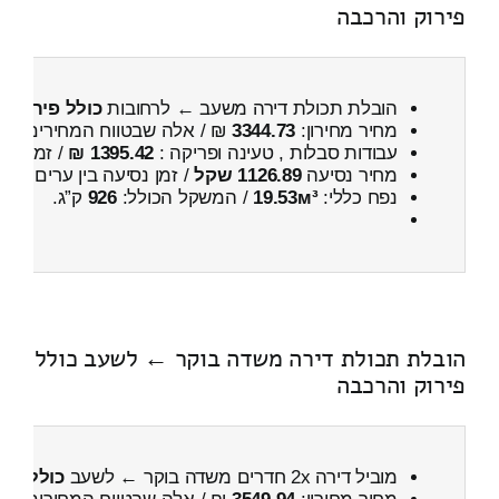
פירוק והרכבה
הובלת תכולת דירה משעב ← לרחובות
כולל פירוק ו
מחיר מחירון:
3344.73
₪ / אלה שבטווח המחירים
200
עבודות סבלות , טעינה ופריקה :
1395.42 ₪
/ זמן :
1 שעות 6 דקות
מחיר נסיעה
1126.89 שקל
/ זמן נסיעה בין ערים
1 שעות , 30 דקות
נפח כללי:
19.53м³
/ המשקל הכולל:
926
ק”ג.
הובלת תכולת דירה משדה בוקר ← לשעב כולל
פירוק והרכבה
מוביל דירה 2x חדרים משדה בוקר ← לשעב
כולל פיר