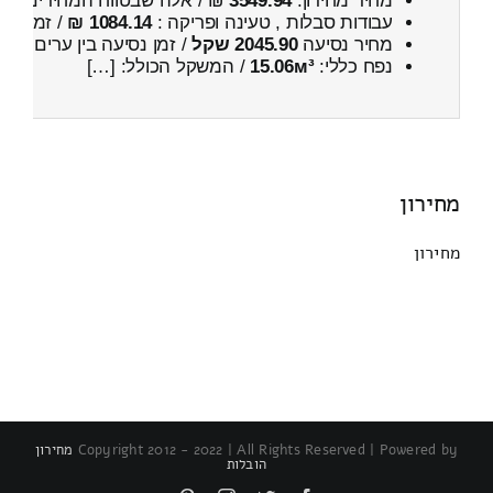
מחיר מחירון:
3549.94
₪ / אלה שבטווח המחירים
400
עבודות סבלות , טעינה ופריקה :
1084.14 ₪
/ זמן :
39 דקות 32 
מחיר נסיעה
2045.90 שקל
/ זמן נסיעה בין ערים
2 שעות , 51 דקות
נפח כללי:
15.06м³
/ המשקל הכולל: […]
מחירון
מחירון
Copyright 2012 - 2022 | All Rights Reserved | Powered by
מחירון
הובלות