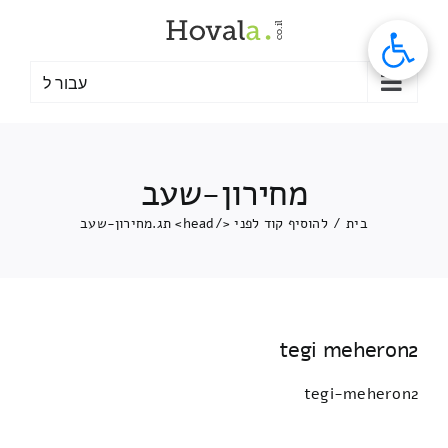
לג
תוכן
עבור ל
מחירון-שעב
בית
/
להוסיף קוד לפני </head> תג.
מחירון-שעב
tegi meheron2
tegi-meheron2