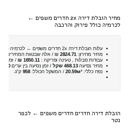
מחיר הובלת דירה 2x חדרים משפים ←
לכרמיה כולל פירוק והרכבה
עלות הובלת דירה 2x חדרים משפים ← לכרמיה
כולל
מחיר מחירון:
2824.71
₪ / אלה שבטווח המחירים
500
עבודות סבלות , טעינה ופריקה :
1650.11 ₪
/ זמן :
1 שעות 20 דקות
מחיר נסיעה
468.13 שקל
/ זמן נסיעה בין ערים
50 דקות
נפח כללי:
20.59м³
/ המשקל הכולל:
958
ק”ג.
הובלת דירה חדרים חדרים משפים ← לכפר
נטר