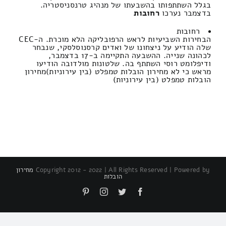
בגלל השתתפותו בהשבעתו של מנהיג טרנסניסטריה.
בדצמבר נערכו
רחובות
רחובות
הבחירות השביעיות לראש הרפובליקה הלא מוכרת. ה-CEC
שלה הודיע ​​על ניצחונו של ואדים קרסנוסלסקי, שנבחר
לכהונה שנייה. ההשבעה התקיימה ב-17 בדצמבר,
ודיפלומט רוסי השתתף בה. שלטונות מולדובה הודיעו
מראש כי לא מחירון הובלות טמפלט (בין עירוניות)מחירון
הובלות טמפלט (בין עירוניות)
Copyright 2012 - 2022 | All Rights Reserved | Powered by
מחירון
הובלות
Pinterest
Instagram
Twitter
Facebook