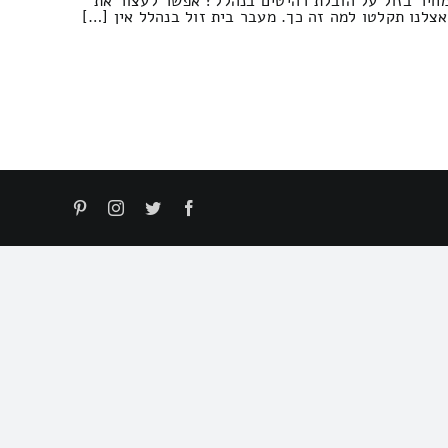
חיר בזול על הובלת רהיטים בנהלל? אפשר לעצור את
צלנו תקלטו למה זה כך. מעבר בית זול בנהלל אין […]
Pinterest
Instagram
Twitter
Facebook