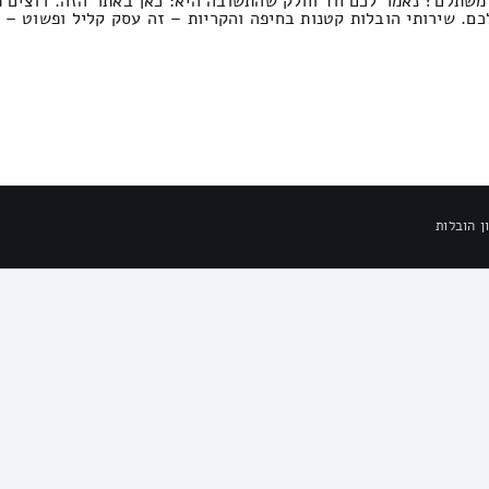
 משתלם? נאמר לכם חד וחלק שהתשובה היא: כאן באתר הזה. רוצים מ
ם. שירותי הובלות קטנות בחיפה והקריות – זה עסק קליל ופשוט – א
ן הובלות