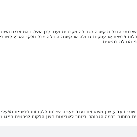
ירותי הובלות קטנה כגדולה מקררים ועוד לכן אצלנו המחירים הטובי
לות פרטית או עסקית גדולה או קטנה הובלה מכל חלקי הארץ לטבריה
י הובלה רהיטים
מבצע את כל סוגי הובלה הדירה מטענים שונים עד 5 טון משטחים ועוד מעניק שירות
ים בתחום ברמה הגבוהה ביותר לשביעות רצון הלקוח לפרטים חייגו ו
זול? נאמר לכם חד […]