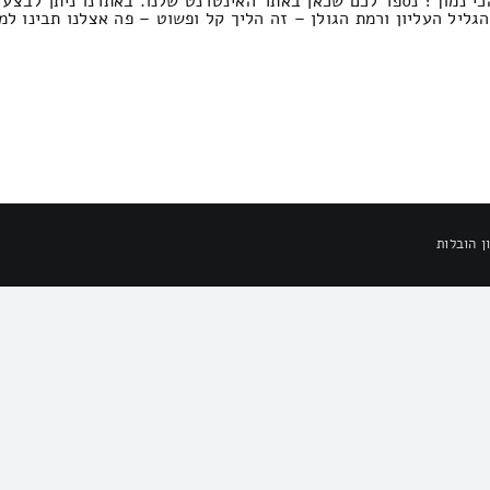
כי נמוך? נספר לכם שכאן באתר האינטרנט שלנו. באתרנו ניתן לבצע 
גליל העליון ורמת הגולן – זה הליך קל ופשוט – פה אצלנו תבינו ל
ן הובלות