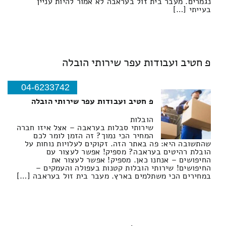
נגמרים. מעבר בית זול בעראבה לא אמור להיות עניין
בעייתי […]
פ חטיב ועבודות עפר שירותי הובלה
04-6233742
פ חטיב ועבודות עפר שירותי הובלה
הובלות
שירותי סבלות בעראבה – אצל איזו חברה
המחיר הכי נמוך? זה הזמן לומר לכם
שהתשובה היא: פה באתר הזה. זקוקים לעלויות נוחות על
הובלת רהיטים בעראבה? מספיק! אפשר לעצור עם
החיפושים – אנחנו כאן. מספיק! אפשר לעצור את
החיפושים! שירותי הובלות קטנות בעפולה והעמקים –
במחירים הכי משתלמים בארץ. מעבר בית זול בעראבה […]