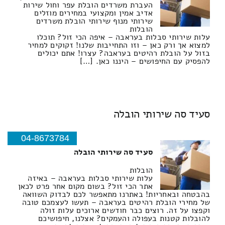
העברת משרדים הובלת עפר וחול שירות
אדיב אמין ומקצועי במחירים מוזלים
שירותי מנוף שירותי הובלת משרדים
הובלות
עלות שירותי סבלות בעראבה – איפה הכי זול? תוכלו
למצוא אך ורק כאן – וזו התחייבות שלנו! זקוקים למחיר
בזול על הובלת רהיטים בעראבה? עצרו! אתם יכולים
להפסיק עם החיפושים – היננו כאן. […]
סעיד סה שירותי הובלה
04-8673784
סעיד סה שירותי הובלה
הובלות
עלות שירותי סבלות בעראבה – באיזה
אתר הכי זול? בשום מקום אחר פרט לכאן
בהבטחה ובאחריות! באתרנו מתאפשר לכם לבדוק השוואה
של מחירי הובלת רהיטים בעראבה – תעשו לעצמכם טובה
וקפצו על זה. רוצים כבר חודשים ארוכים עלות זולה
להובלות קטנות בעפולה והעמקים? אצלנו, חיפושיכם