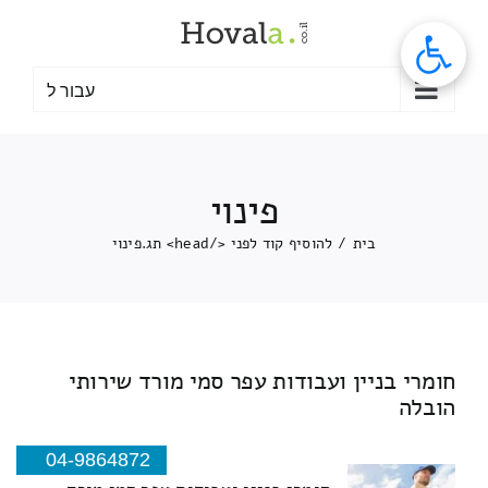
לג
תוכן
עבור ל
פינוי
בית
/
להוסיף קוד לפני </head> תג.
פינוי
חומרי בניין ועבודות עפר סמי מורד שירותי
הובלה
04-9864872