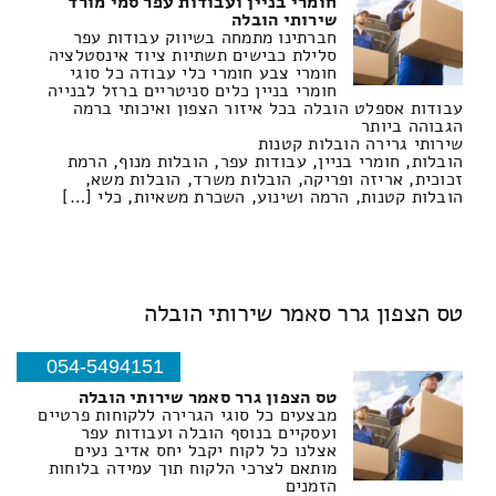
חומרי בניין ועבודות עפר סמי מורד
שירותי הובלה
חברתינו מתמחה בשיווק עבודות עפר
סלילת כבישים תשתיות ציוד אינסטלציה
חומרי צבע חומרי כלי עבודה כל סוגי
חומרי בניין כלים סניטריים ברזל לבנייה
עבודות אספלט הובלה בכל איזור הצפון ואיכותי ברמה
הגבוהה ביותר
שירותי גרירה הובלות קטנות
הובלות, חומרי בניין, עבודות עפר, הובלות מנוף, הרמת
זכוכית, אריזה ופריקה, הובלות משרד, הובלות משא,
הובלות קטנות, הרמה ושינוע, השכרת משאיות, כלי […]
טס הצפון גרר סאמר שירותי הובלה
054-5494151
טס הצפון גרר סאמר שירותי הובלה
מבצעים כל סוגי הגרירה ללקוחות פרטיים
ועסקיים בנוסף הובלה ועבודות עפר
אצלנו כל לקוח יקבל יחס אדיב נעים
מותאם לצרכי הלקוח תוך עמידה בלוחות
הזמנים