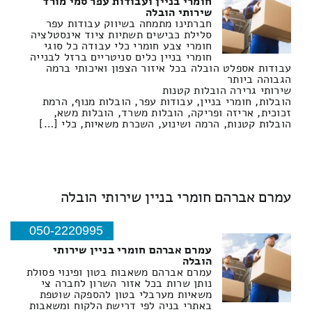
חומרי בניין ועבודות עפר סמי מורד
שירותי הובלה
חברתינו מתמחה בשיווק עבודות עפר
סלילת כבישים תשתיות ציוד אינסטלציה
חומרי צבע חומרי כלי עבודה כל סוגי
חומרי בניין כלים סניטריים ברזל לבנייה
עבודות אספלט הובלה בכל איזור הצפון ואיכותי ברמה
הגבוהה ביותר
שירותי גרירה הובלות קטנות
הובלות, חומרי בניין, עבודות עפר, הובלות מנוף, הרמת
זכוכית, אריזה ופריקה, הובלות משרד, הובלות משא,
הובלות קטנות, הרמה ושינוע, השכרת משאיות, כלי […]
עמרם אברהם חומרי בניין שירותי הובלה
050-2220995
עמרם אברהם חומרי בניין שירותי
הובלה
עמרם אברהם משאבות בטון ופינוי פסולת
נותן שרות בכל אזור השרון לחברה צי
משאיות מערבלי בטון להספקה שוטפת
באתרי בניה לפי דרישת הלקוח ומשאבות