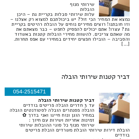
שירותי מנוף
הובלות
עלות שירותי סבלות בקריית גת – היכן
נמצא את המחיר הכי זול? יש ביכולתכם למצוא רק אצלנו –
וזו חובתנו! רוצים מחירים נוחים על הובלת רהיטים בקריית
גת? עצרו! אתם יכולים להפסיק לחפש – כבר מצאתם את
מה שאתם צריכים. להשוות מחירי הובלות קטנות באשדוד
והסביבה – הובילו חפצים יחידים במחירי עם אפס תחרות.
[…]
דביר קטנות שירותי הובלה
054-2515471
דביר קטנות שירותי הובלה
עד 3 חדרים הובלה פריטים בודדים
הובלה פסנתרים הובלה לסטודנטים הובלה
במחיר הוגן ונוח חייגו ואני בדרך ✿
זמינות אחריות ושירות עם חיוך :
שירותי מנוף כל סוגי ההובלות שירותי
הובלת דירות שירותי הובלת משרדים הובלת פריטים
בודדים