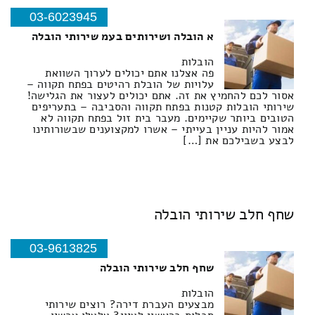
03-6023945
א הובלה ושירותים בעמ שירותי הובלה
הובלות
פה אצלנו אתם יכולים לערוך השוואת
עלויות של הובלת רהיטים בפתח תקווה –
אסור לכם להחמיץ את זה. אתם יכולים לעצור את הגלישה!
שירותי הובלות קטנות בפתח תקווה והסביבה – בתעריפים
הטובים ביותר שקיימים. מעבר בית זול בפתח תקווה לא
אמור להיות עניין בעייתי – אשרו למקצוענים שבשורותינו
לבצע בשבילכם את […]
שחף חלב שירותי הובלה
03-9613825
שחף חלב שירותי הובלה
הובלות
מבצעים העברת דירה? רוצים שירותי