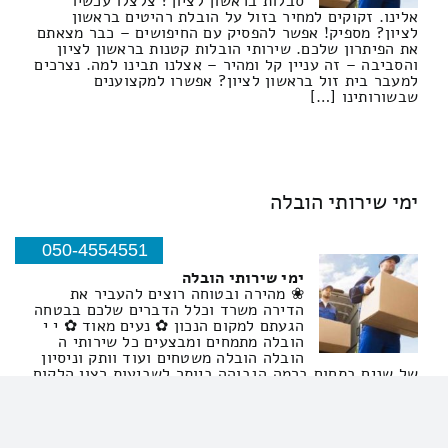
סבלות בראשון לציון? צלצלו עכשיו
אלינו. זקוקים למחיר בזול על הובלת רהיטים בראשון
לציון? מספיק! אפשר להפסיק עם החיפושים – כבר מצאתם
את הפיתרון שלכם. שירותי הובלות קטנות בראשון לציון
והסביבה – זה עניין קל ומהיר – אצלנו תבינו למה. נצרכים
למעבר בית זול בראשון לציון? אפשרו למקצוענים
שבשורותינו […]
ימי שירותי הובלה
050-4554551
ימי שירותי הובלה
❀ מהירה ובטוחה רוצים להעביר את
הדירה משרד וכלל הדברים שלכם בבטחה
הגעתם למקום הנכון ✿ נעים מאוד ✿ י י
הובלה מתמחים ומבצעים כל שירותי ה
הובלה הובלה משטחים ועוד וותק וניסיון
של שנים בתחום ברמה הגבוהה ביותר לשביעות רצון הלקוח
תוך עמידה בזמנים לפרטים חייגו ✿
שירותי מנוף שירותי הובלת דירות שירותי הובלת משרדים
שירותי אריזה הובלות קטנות
הובלות